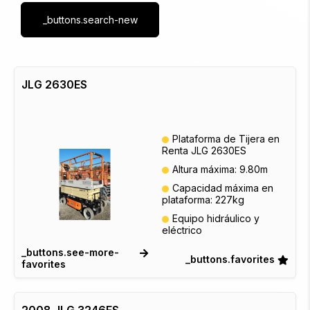
_buttons.search-new
JLG 2630ES
Plataforma de Tijera en
Renta JLG 2630ES
Altura máxima: 9.80m
Capacidad máxima en
plataforma: 227kg
Equipo hidráulico y
eléctrico
_buttons.see-more-
_buttons.favorites
favorites