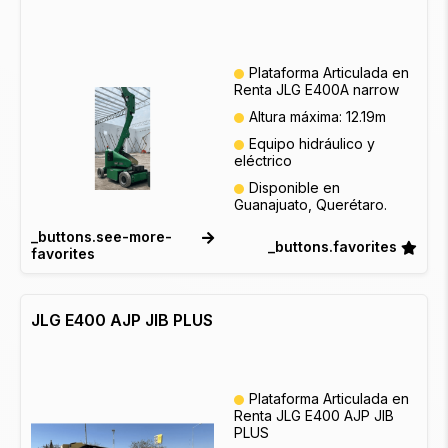
Plataforma Articulada en
Renta JLG E400A narrow
Altura máxima: 12.19m
Equipo hidráulico y
eléctrico
Disponible en
Guanajuato, Querétaro.
_buttons.see-more-
_buttons.favorites
favorites
JLG E400 AJP JIB PLUS
Plataforma Articulada en
Renta JLG E400 AJP JIB
PLUS