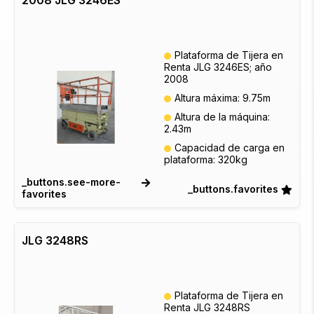
2008 JLG 3246ES
Plataforma de Tijera en
Renta JLG 3246ES; año
2008
Altura máxima: 9.75m
Altura de la máquina:
2.43m
Capacidad de carga en
plataforma: 320kg
_buttons.see-more-
_buttons.favorites
favorites
JLG 3248RS
Plataforma de Tijera en
Renta JLG 3248RS