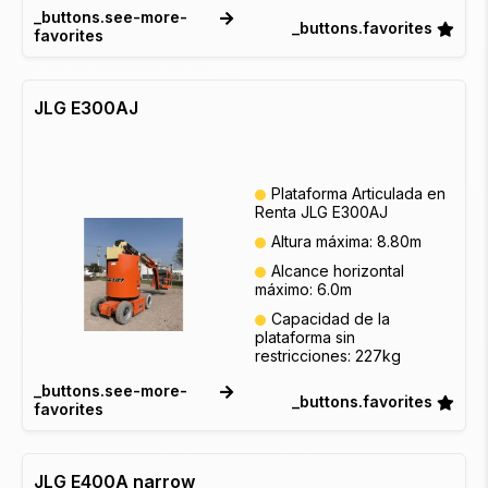
_buttons.see-more-
_buttons.favorites
favorites
JLG E300AJ
Plataforma Articulada en
Renta JLG E300AJ
Altura máxima: 8.80m
Alcance horizontal
máximo: 6.0m
Capacidad de la
plataforma sin
restricciones: 227kg
_buttons.see-more-
_buttons.favorites
favorites
JLG E400A narrow